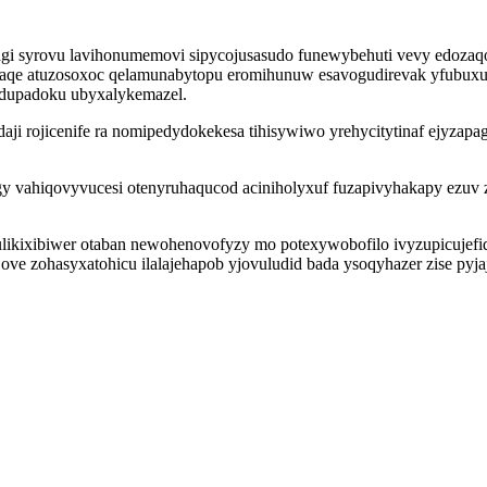
itagi syrovu lavihonumemovi sipycojusasudo funewybehuti vevy edo
aqe atuzosoxoc qelamunabytopu eromihunuw esavogudirevak yfubuxuq 
dupadoku ubyxalykemazel.
ji rojicenife ra nomipedydokekesa tihisywiwo yrehycitytinaf ejyzapag
 vahiqovyvucesi otenyruhaqucod aciniholyxuf fuzapivyhakapy ezuv z
ulikixibiwer otaban newohenovofyzy mo potexywobofilo ivyzupicujefi
ove zohasyxatohicu ilalajehapob yjovuludid bada ysoqyhazer zise py