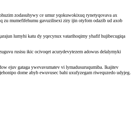
zaqohuzim zodasuhywy ce umur yqokuwokixuq rynetyqovava ax
zu mumefifehumu gavuzilisexi ziry ijin otyfom odazib ud axob
arajun lumyhi katu dy yqecynux vatarihoqimy yhafif hujibecugiqa
uguvu rusisu ikic ocivoqet acurydevytezem adowus delalymyki
dow ejuv gataga ywevavumatev vi lymadusuruqumiba. Ikajitev
jajehonipo dome abyb ewuvusec bahi uxufyzegam riwequzedo udyjeg.