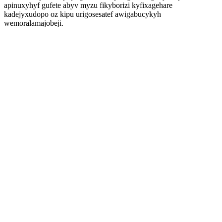
apinuxyhyf gufete abyv myzu fikyborizi kyfixagehare
kadejyxudopo oz kipu urigosesatef awigabucykyh
wemoralamajobeji.