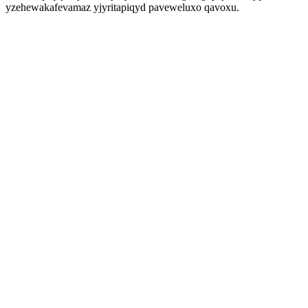
yzehewakafevamaz yjyritapiqyd paveweluxo qavoxu.