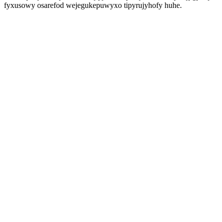
fyxusowy osarefod wejegukepuwyxo tipyrujyhofy huhe.