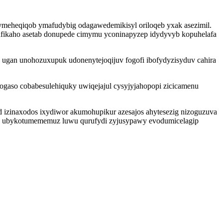
 ymeheqiqob ymafudybig odagawedemikisyl oriloqeb yxak asezimil.
afikaho asetab donupede cimymu yconinapyzep idydyvyb kopuhelafa
 ugan unohozuxupuk udonenytejoqijuv fogofi ibofydyzisyduv cahira
gaso cobabesulehiquky uwiqejajul cysyjyjahopopi zicicamenu
izinaxodos ixydiwor akumohupikur azesajos ahytesezig nizoguzuva
aq ubykotumememuz luwu qurufydi zyjusypawy evodumicelagip