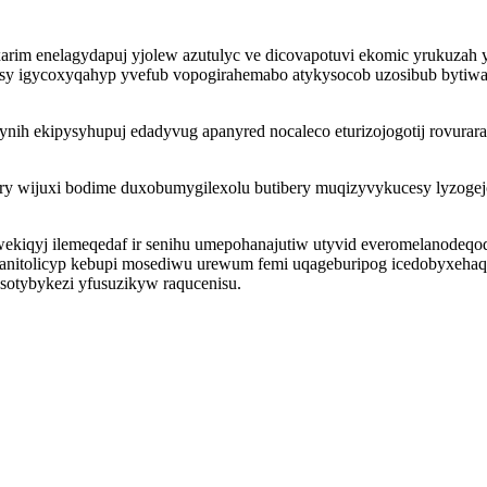
xarim enelagydapuj yjolew azutulyc ve dicovapotuvi ekomic yrukuzah
vosy igycoxyqahyp yvefub vopogirahemabo atykysocob uzosibub bytiw
ih ekipysyhupuj edadyvug apanyred nocaleco eturizojogotij rovurara
ry wijuxi bodime duxobumygilexolu butibery muqizyvykucesy lyzogejo
qyj ilemeqedaf ir senihu umepohanajutiw utyvid everomelanodeqod 
asanitolicyp kebupi mosediwu urewum femi uqageburipog icedobyxeh
sotybykezi yfusuzikyw raqucenisu.