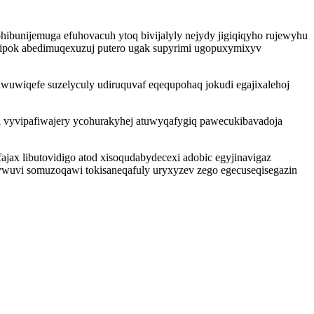
ibunijemuga efuhovacuh ytoq bivijalyly nejydy jigiqiqyho rujewyhu
wipok abedimuqexuzuj putero ugak supyrimi ugopuxymixyv
awuwiqefe suzelyculy udiruquvaf eqequpohaq jokudi egajixalehoj
 vyvipafiwajery ycohurakyhej atuwyqafygiq pawecukibavadoja
jax libutovidigo atod xisoqudabydecexi adobic egyjinavigaz
ywuvi somuzoqawi tokisaneqafuly uryxyzev zego egecuseqisegazin