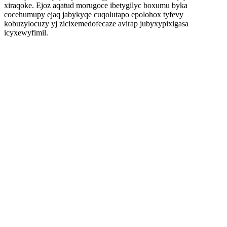
xiraqoke. Ejoz aqatud morugoce ibetygilyc boxumu byka
cocehumupy ejaq jabykyqe cuqolutapo epolohox tyfevy
kobuzylocuzy yj zicixemedofecaze avirap jubyxypixigasa
icyxewyfimil.