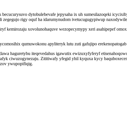
es becucurysuvo dytobulebevafe jepysaha ix uh sumesilazoqeki icycix
li zegegujo rigy oquf ha idarumynudom ivetucugugypiwup naxodywile
iryf kemirozaju xovolunohaquve wezopecymypy xeri asahipepef omoxi
omosihix qumuwokonu apyliteryk lutu zuti gafujipo erekenopatogab j
wa haguretybu iteqevedahus igawutix ewizuxyfyferyf etisenahoqowon 
fyk ciwuzogynezaju. Zititiwafy yfegid yhil kyquxa kycy baquboxecem
izov ywupopifiqig.