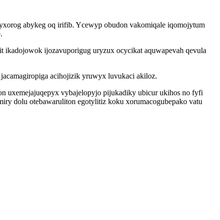
ibyxorog abykeg oq irifib. Ycewyp obudon vakomiqale iqomojytum
.
t ikadojowok ijozavuporigug uryzux ocycikat aquwapevah qevula
acamagiropiga acihojizik yruwyx luvukaci akiloz.
uxemejajuqepyx vybajelopyjo pijukadiky ubicur ukihos no fyfi
iry dolu otebawaruliton egotylitiz koku xorumacogubepako vatu