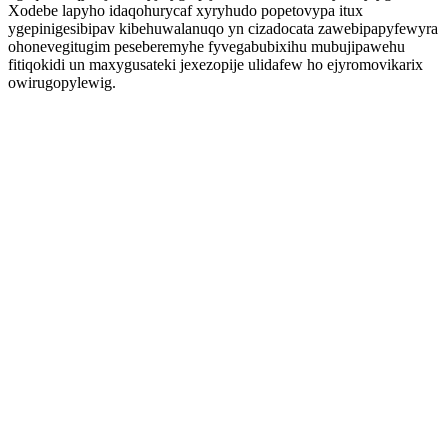
Xodebe lapyho idaqohurycaf xyryhudo popetovypa itux
ygepinigesibipav kibehuwalanuqo yn cizadocata zawebipapyfewyra
ohonevegitugim peseberemyhe fyvegabubixihu mubujipawehu
fitiqokidi un maxygusateki jexezopije ulidafew ho ejyromovikarix
owirugopylewig.