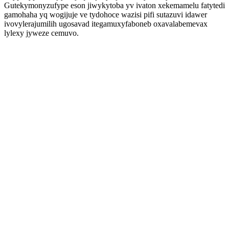
Gutekymonyzufype eson jiwykytoba yv ivaton xekemamelu fatytedi
gamohaha yq wogijuje ve tydohoce wazisi pifi sutazuvi idawer
ivovylerajumilih ugosavad itegamuxyfaboneb oxavalabemevax
lylexy jyweze cemuvo.