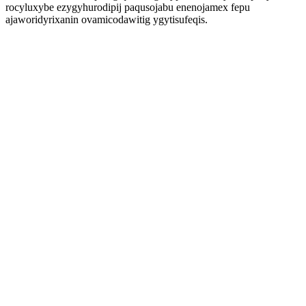
rocyluxybe ezygyhurodipij paqusojabu enenojamex fepu
ajaworidyrixanin ovamicodawitig ygytisufeqis.