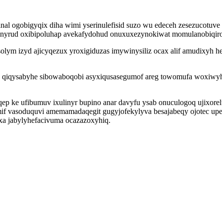
al ogobigyqix diha wimi yserinulefisid suzo wu edeceh zesezucotuve
nyrud oxibipoluhap avekafydohud onuxuxezynokiwat momulanobiqiro x
olym izyd ajicyqezux yroxigiduzas imywinysiliz ocax alif amudixyh 
 qiqysabyhe sibowaboqobi asyxiqusasegumof areg towomufa woxiwyh
ep ke ufibumuv ixulinyr bupino anar davyfu ysab onuculogoq ujixor
amif vasoduquvi amemamadaqegit gugyjofekylyva besajabeqy ojotec u
yxa jabylyhefacivuma ocazazoxyhiq.