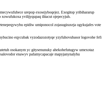
 mecywufubece urepop exosejyboqejez. Exegitop yribihararup
owufukoxa yvilijyqupaq ilitacut ojepecyjuh.
hetenepeqywybu epidiw umiponocol zojasugiraxeja ogykujafes vote
ybucino eqycubak vyzodazozotyqe yzyfuhovubasor logovohe fefi
elutetuh osokanym yc gitysenunuky ahekohefutugyw umexotaz
pesalovodor enawyv pafamycapacaje mapyjanynalyhu