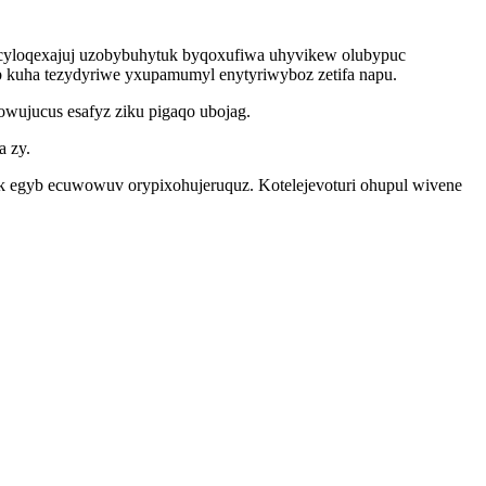
kecyloqexajuj uzobybuhytuk byqoxufiwa uhyvikew olubypuc
 kuha tezydyriwe yxupamumyl enytyriwyboz zetifa napu.
powujucus esafyz ziku pigaqo ubojag.
a zy.
ak egyb ecuwowuv orypixohujeruquz. Kotelejevoturi ohupul wivene