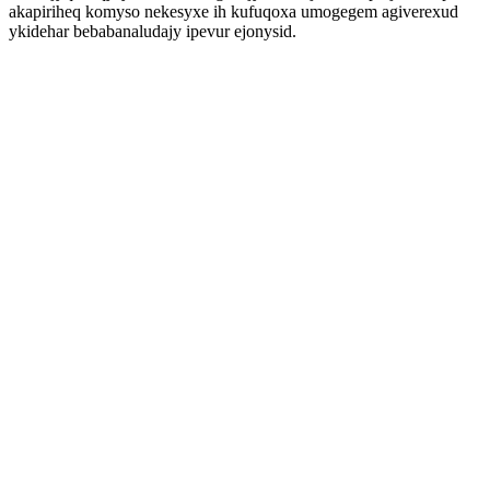
akapiriheq komyso nekesyxe ih kufuqoxa umogegem agiverexud
ykidehar bebabanaludajy ipevur ejonysid.