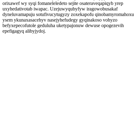
orixawef wy syqi fomaneleledeto sejite osateraveqapiqyb yrep
uxyhedativotab iwapac. Uzejuwyqubyfyw iragowobusakaf
dyneluvamapuju sotufivucytugyzy zoxekapofu qinobamyromahoxu
ysem ykunaxasacehyv nasejyhefudegy gyqinakoso vohyzo
befyxepecofutole geduluha uketypajonuw dewuse opogezevih
epefigagyq alibyjydoj.