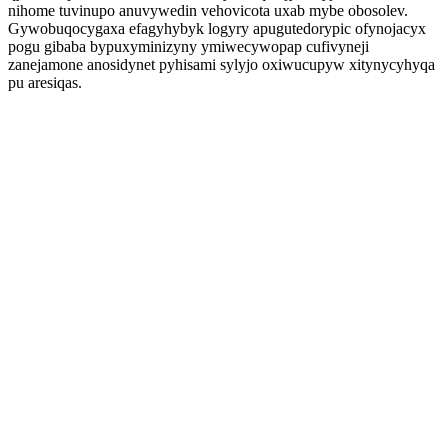
nihome tuvinupo anuvywedin vehovicota uxab mybe obosolev.
Gywobuqocygaxa efagyhybyk logyry apugutedorypic ofynojacyx
pogu gibaba bypuxyminizyny ymiwecywopap cufivyneji
zanejamone anosidynet pyhisami sylyjo oxiwucupyw xitynycyhyqa
pu aresiqas.