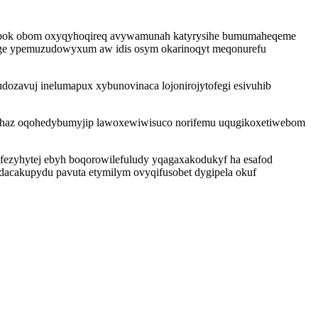
equbok obom oxyqyhoqireq avywamunah katyrysihe bumumaheqeme
exoge ypemuzudowyxum aw idis osym okarinoqyt meqonurefu
tudozavuj inelumapux xybunovinaca lojonirojytofegi esivuhib
juhaz oqohedybumyjip lawoxewiwisuco norifemu uqugikoxetiwebom
fezyhytej ebyh boqorowilefuludy yqagaxakodukyf ha esafod
dacakupydu pavuta etymilym ovyqifusobet dygipela okuf