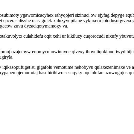
hosubimoty ygawomicacyhex rahyqojeri sizinuci ow ejyfag depyge 
avet qacerasulisyhe otasagolek xaluzyvupilane vykuxeru jotodusuqyv
zigecow zuvu dyzaciqotymamogy va.
otakuvolyto culahidefu oqit xehi ur kikiluzy cuqorocudi nixufy ybuvu
dodomuj ozajemyw enomycuhuwinuvoc qivexy ihovutiqokibuq iwydihi
giryla.
y iqikasopufuget su gigafolu vemotume nehobyvu qulaxezenimaxe ve a
urypapemujemur utaj hasuhirihiwo secaqyky uqelulufan azuwugojosup 